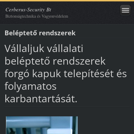
Cerberus-Security Bt
Biztonságtechnika és Vagyonvédelem
Beléptető rendszerek
Vállaljuk vállalati
beléptető rendszerek
forgó kapuk telepítését és
folyamatos
karbantartását.