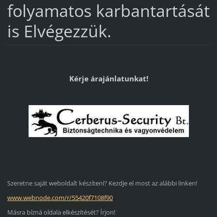
folyamatos karbantartását
is Elvégezzük.
Kérje árajánlatunkat!
Szeretne saját weboldalt készíteni? Kezdje el most az alábbi linken!
www.webnode.com/r/55420f7108f90
Másra bízná oldala elkészítését? Írjon!