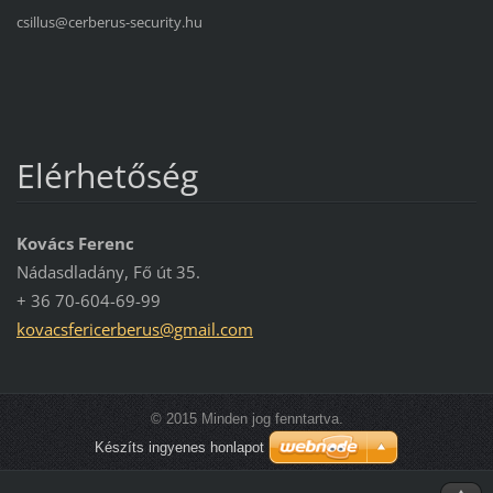
csillus@cerberus-security.hu
Elérhetőség
Kovács Ferenc
Nádasdladány, Fő út 35.
+ 36 70-604-69-99
kovacsfe
ricerber
us@gmail
.com
© 2015 Minden jog fenntartva.
Készíts ingyenes honlapot